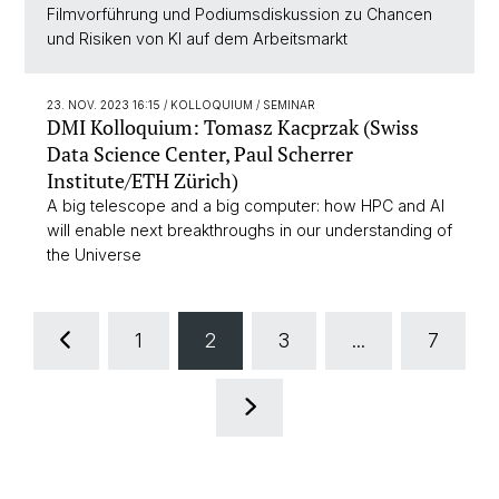
Filmvorführung und Podiumsdiskussion zu Chancen
und Risiken von KI auf dem Arbeitsmarkt
23. NOV. 2023 16:15
/ KOLLOQUIUM / SEMINAR
DMI Kolloquium: Tomasz Kacprzak (Swiss
Data Science Center, Paul Scherrer
Institute/ETH Zürich)
A big telescope and a big computer: how HPC and AI
will enable next breakthroughs in our understanding of
the Universe
1
2
3
...
7