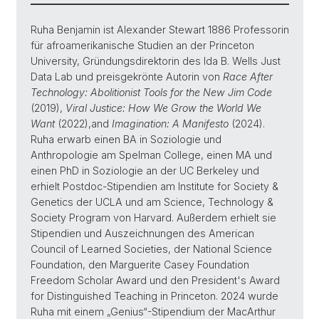
Ruha Benjamin ist Alexander Stewart 1886 Professorin
für afroamerikanische Studien an der Princeton
University, Gründungsdirektorin des Ida B. Wells Just
Data Lab und preisgekrönte Autorin von
Race After
Technology: Abolitionist Tools for the New Jim Code
(2019),
Viral Justice: How We Grow the World We
Want
(2022),
and
Imagination: A Manifesto
(2024).
Ruha erwarb einen BA in Soziologie und
Anthropologie am Spelman College, einen MA und
einen PhD in Soziologie an der UC Berkeley und
erhielt Postdoc-Stipendien am Institute for Society &
Genetics der UCLA und am Science, Technology &
Society Program von Harvard. Außerdem erhielt sie
Stipendien und Auszeichnungen des American
Council of Learned Societies, der National Science
Foundation, den Marguerite Casey Foundation
Freedom Scholar Award und den President's Award
for Distinguished Teaching in Princeton. 2024 wurde
Ruha mit einem „Genius“-Stipendium der MacArthur