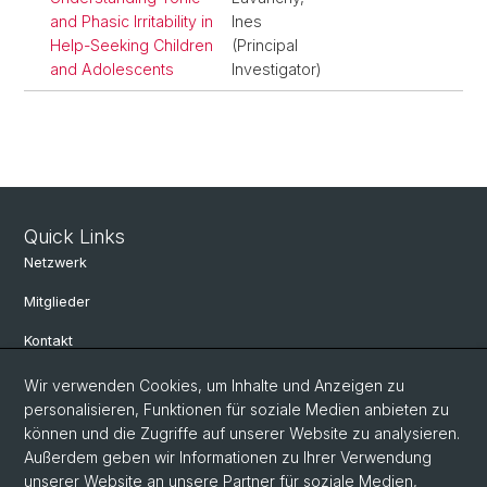
and Phasic Irritability in
Ines
Help-Seeking Children
(Principal
and Adolescents
Investigator)
Quick Links
Netzwerk
Mitglieder
Kontakt
Wir verwenden Cookies, um Inhalte und Anzeigen zu
Social Media
personalisieren, Funktionen für soziale Medien anbieten zu
können und die Zugriffe auf unserer Website zu analysieren.
Bluesky
Außerdem geben wir Informationen zu Ihrer Verwendung
unserer Website an unsere Partner für soziale Medien,