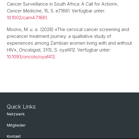
Cancer Surveillance in South Africa: A Call for Action»,
Cancer Medicine
, 15, S. e71661. Verfügbar unter:
10.1002/cam4.71661
.
Moono, M.
u. a.
(2026) «The cervical cancer screening and
precancer treatment journey: a qualitative study of
experiences among Zambian women living with and without
HIV»,
Oncologist
, 31(1), S. oyaf412. Verfügbar unter:
10.1093/oncolo/oyaf412
.
Quick Links
Netzwerk
Mitglieder
Kontakt