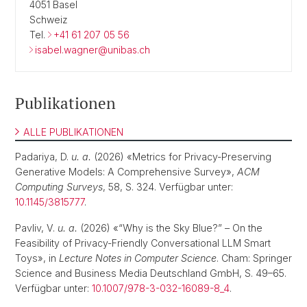
4051 Basel
Schweiz
Tel.
+41 61 207 05 56
isabel.wagner@unibas.ch
Publikationen
ALLE PUBLIKATIONEN
Padariya, D.
u. a.
(2026) «Metrics for Privacy-Preserving
Generative Models: A Comprehensive Survey»,
ACM
Computing Surveys
, 58, S. 324. Verfügbar unter:
10.1145/3815777
.
Pavliv, V.
u. a.
(2026) «“Why is the Sky Blue?” – On the
Feasibility of Privacy-Friendly Conversational LLM Smart
Toys», in
Lecture Notes in Computer Science
. Cham: Springer
Science and Business Media Deutschland GmbH, S. 49–65.
Verfügbar unter:
10.1007/978-3-032-16089-8_4
.