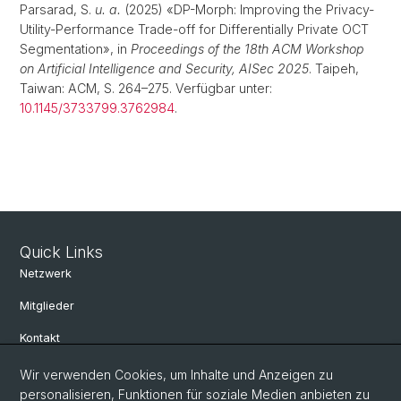
Parsarad, S.
u. a.
(2025) «DP-Morph: Improving the Privacy-
Utility-Performance Trade-off for Differentially Private OCT
Segmentation», in
Proceedings of the 18th ACM Workshop
on Artificial Intelligence and Security, AISec 2025
. Taipeh,
Taiwan: ACM, S. 264–275. Verfügbar unter:
10.1145/3733799.3762984
.
Quick Links
Netzwerk
Mitglieder
Kontakt
Wir verwenden Cookies, um Inhalte und Anzeigen zu
Social Media
personalisieren, Funktionen für soziale Medien anbieten zu