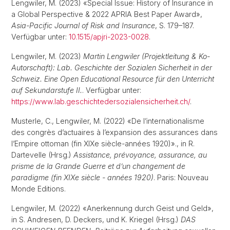
Lengwiler, M. (2023) «Special Issue: History of Insurance in
a Global Perspective & 2022 APRIA Best Paper Award»,
Asia-Pacific Journal of Risk and Insurance
, S. 179–187.
Verfügbar unter:
10.1515/apjri-2023-0028
.
Lengwiler, M. (2023)
Martin Lengwiler (Projektleitung & Ko-
Autorschaft): Lab. Geschichte der Sozialen Sicherheit in der
Schweiz. Eine Open Educational Resource für den Unterricht
auf Sekundarstufe II.
. Verfügbar unter:
https://www.lab.geschichtedersozialensicherheit.ch/
.
Musterle, C., Lengwiler, M. (2022) «De l’internationalisme
des congrès d’actuaires à l’expansion des assurances dans
l’Empire ottoman (fin XIXe siècle-années 1920)»., in R.
Dartevelle (Hrsg.)
Assistance, prévoyance, assurance, au
prisme de la Grande Guerre et d’un changement de
paradigme (fin XIXe siècle - années 1920)
. Paris: Nouveau
Monde Editions.
Lengwiler, M. (2022) «Anerkennung durch Geist und Geld»,
in S. Andresen, D. Deckers, und K. Kriegel (Hrsg.)
DAS