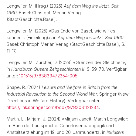
Lengwiler, M. (Hrsg.) (2025)
Auf dem Weg ins Jetzt. Seit
1960
. Basel: Christoph Merian Verlag
(Stadt.Geschichte.Basel).
Lengwiler, M. (2025) «Das Ende von Basel, wie wir es
kennen… (Einleitung)», in
Auf dem Weg ins Jetzt. Seit 1960
.
Basel: Christoph Merian Verlag (Stadt.Geschichte.Basel), S.
11–17.
Lengwiler, M., Zürcher, D. (2024) «Grenzen der Gleichheit»,
in
Handbuch Queere Zeitgeschichten II
, S. 59–70. Verfügbar
unter:
10.1515/9783839472354-005
.
Snape, R. (2024)
Leisure and Welfare in Britain from the
Industrial Revolution to the Second World War
. Springer (New
Directions in Welfare History). Verfügbar unter:
https://link.springer.com/book/9783031121234
.
Martin, L., Mirjam, J. (2024) «Mirjam Janett, Martin Lengwiler:
Im Bann der Lautsprache: Gehörlosenpädagogik und
Anstaltserziehung im 19. und 20. Jahrhundert», in
Inklusive