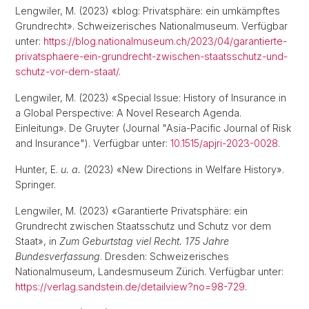
Lengwiler, M. (2023) «blog: Privat­sphä­re: ein umkämpf­tes
Grundrecht». Schweizerisches Nationalmuseum. Verfügbar
unter:
https://blog.nationalmuseum.ch/2023/04/garantierte-
privatsphaere-ein-grundrecht-zwischen-staatsschutz-und-
schutz-vor-dem-staat/
.
Lengwiler, M. (2023) «Special Issue: History of Insurance in
a Global Perspective: A Novel Research Agenda.
Einleitung». De Gruyter (Journal "Asia-Pacific Journal of Risk
and Insurance"). Verfügbar unter:
10.1515/apjri-2023-0028
.
Hunter, E.
u. a.
(2023) «New Directions in Welfare History».
Springer.
Lengwiler, M. (2023) «Garantierte Privatsphäre: ein
Grundrecht zwischen Staatsschutz und Schutz vor dem
Staat», in
Zum Geburtstag viel Recht. 175 Jahre
Bundesverfassung
. Dresden: Schweizerisches
Nationalmuseum, Landesmuseum Zürich. Verfügbar unter:
https://verlag.sandstein.de/detailview?no=98-729
.