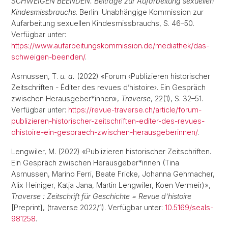
SCHWEIGEN BEENDEN. Beiträge zur Aufarbeitung sexuellen
Kindesmissbrauchs
. Berlin: Unabhängige Kommission zur
Aufarbeitung sexuellen Kindesmissbrauchs, S. 46–50.
Verfügbar unter:
https://www.aufarbeitungskommission.de/mediathek/das-
schweigen-beenden/
.
Asmussen, T.
u. a.
(2022) «Forum ‹Publizieren historischer
Zeitschriften - Éditer des revues d’histoire›. Ein Gespräch
zwischen Herausgeber*innen»,
Traverse
, 22(1), S. 32–51.
Verfügbar unter:
https://revue-traverse.ch/article/forum-
publizieren-historischer-zeitschriften-editer-des-revues-
dhistoire-ein-gespraech-zwischen-herausgeberinnen/
.
Lengwiler, M. (2022) «Publizieren historischer Zeitschriften.
Ein Gespräch zwischen Herausgeber*innen (Tina
Asmussen, Marino Ferri, Beate Fricke, Johanna Gehmacher,
Alix Heiniger, Katja Jana, Martin Lengwiler, Koen Vermeir)»,
Traverse : Zeitschrift für Geschichte = Revue d’histoire
[Preprint], (traverse 2022/1). Verfügbar unter:
10.5169/seals-
981258
.