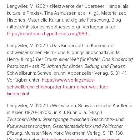
Lengwiler, M. (2021) «Netzwerke der Überseer: Handel als
kulturelle Praxis». Tina Asmussen et al. (Hg.), Materialized
Histories. Materielle Kultur und digitale Forschung, Blog
(https://mhistories.hypotheses.org). Verfügbar unter:
https://mhistories.hypotheses.org/989
.
Lengwiler, M. (2021) «Das Kinderdorf im Kontext der
schweizerischen Heim- und Bildungslandschaft», in M.
Henry (Hrsg.)
Der Traum einer Welt für Kinder. Das Kinderdorf
Pestalozzi - seit 75 Jahren für Kinder, Bildung und Frieden
.
Schwellbrunn: Schwellbrunn: Appenzeller Verlag, S. 31–41.
Verfügbar unter:
https://www.verlagshaus-
schwellbrunn.ch/shop/der-traum-einer-welt-fuer-
kinder.html
.
Lengwiler, M. (2021) «Weltwissen: Schweizerische Kaufleute
in Asien (1870-1920)», in K.J. Kuhn u. a. (Hrsg.)
ZwischenWelten. Grenzgänge zwischen Geschichts- und
Kulturwissenschaften, Geschichtsdidaktik und Politischer
Bildung
. Münster/New York: Waxmann Verlag, S. 117–130.
Verfügbar unter:
https://www.waxmann.com/waxmann-