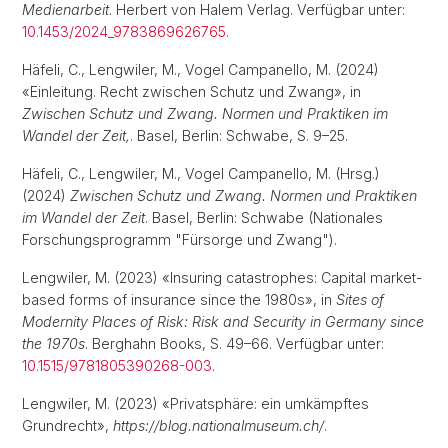
Medienarbeit
. Herbert von Halem Verlag. Verfügbar unter:
10.1453/2024_9783869626765
.
Häfeli, C., Lengwiler, M., Vogel Campanello, M. (2024)
«Einleitung. Recht zwischen Schutz und Zwang», in
Zwischen Schutz und Zwang. Normen und Praktiken im
Wandel der Zeit,
. Basel, Berlin: Schwabe, S. 9–25.
Häfeli, C., Lengwiler, M., Vogel Campanello, M. (Hrsg.)
(2024)
Zwischen Schutz und Zwang. Normen und Praktiken
im Wandel der Zeit
. Basel, Berlin: Schwabe (Nationales
Forschungsprogramm "Fürsorge und Zwang").
Lengwiler, M. (2023) «Insuring catastrophes: Capital market-
based forms of insurance since the 1980s», in
Sites of
Modernity Places of Risk: Risk and Security in Germany since
the 1970s
. Berghahn Books, S. 49–66. Verfügbar unter:
10.1515/9781805390268-003
.
Lengwiler, M. (2023) «Privatsphäre: ein umkämpftes
Grundrecht»,
https://blog.nationalmuseum.ch/
.