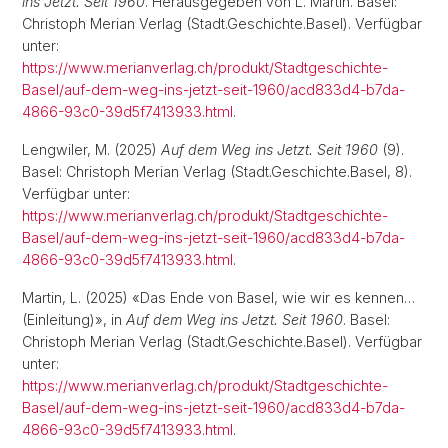
ins Jetzt. Seit 1960
. Herausgegeben von L. Martin. Basel:
Christoph Merian Verlag (Stadt.Geschichte.Basel). Verfügbar
unter:
https://www.merianverlag.ch/produkt/Stadtgeschichte-
Basel/auf-dem-weg-ins-jetzt-seit-1960/acd833d4-b7da-
4866-93c0-39d5f7413933.html
.
Lengwiler, M. (2025)
Auf dem Weg ins Jetzt. Seit 1960
(9).
Basel: Christoph Merian Verlag (Stadt.Geschichte.Basel, 8).
Verfügbar unter:
https://www.merianverlag.ch/produkt/Stadtgeschichte-
Basel/auf-dem-weg-ins-jetzt-seit-1960/acd833d4-b7da-
4866-93c0-39d5f7413933.html
.
Martin, L. (2025) «Das Ende von Basel, wie wir es kennen…
(Einleitung)», in
Auf dem Weg ins Jetzt. Seit 1960
. Basel:
Christoph Merian Verlag (Stadt.Geschichte.Basel). Verfügbar
unter:
https://www.merianverlag.ch/produkt/Stadtgeschichte-
Basel/auf-dem-weg-ins-jetzt-seit-1960/acd833d4-b7da-
4866-93c0-39d5f7413933.html
.