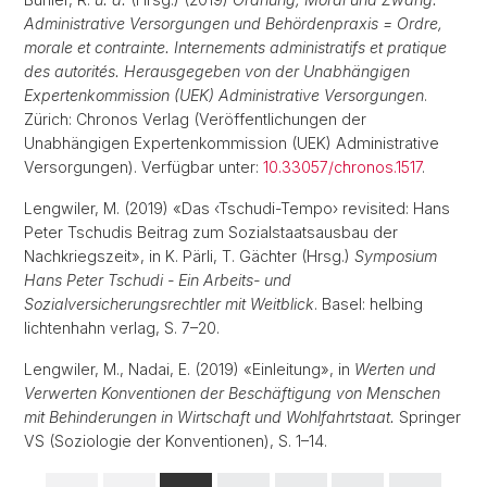
Administrative Versorgungen und Behördenpraxis = Ordre,
morale et contrainte. Internements administratifs et pratique
des autorités. Herausgegeben von der Unabhängigen
Expertenkommission (UEK) Administrative Versorgungen
.
Zürich: Chronos Verlag (Veröffentlichungen der
Unabhängigen Expertenkommission (UEK) Administrative
Versorgungen). Verfügbar unter:
10.33057/chronos.1517
.
Lengwiler, M. (2019) «Das ‹Tschudi-Tempo› revisited: Hans
Peter Tschudis Beitrag zum Sozialstaatsausbau der
Nachkriegszeit», in K. Pärli, T. Gächter (Hrsg.)
Symposium
Hans Peter Tschudi - Ein Arbeits- und
Sozialversicherungsrechtler mit Weitblick
. Basel: helbing
lichtenhahn verlag, S. 7–20.
Lengwiler, M., Nadai, E. (2019) «Einleitung», in
Werten und
Verwerten Konventionen der Beschäftigung von Menschen
mit Behinderungen in Wirtschaft und Wohlfahrtstaat.
Springer
VS (Soziologie der Konventionen), S. 1–14.