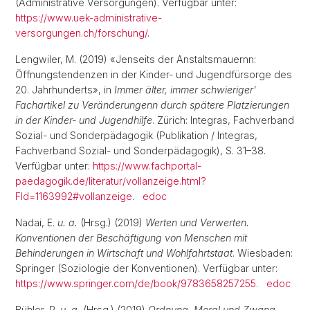
(Administrative Versorgungen). Verfügbar unter:
https://www.uek-administrative-
versorgungen.ch/forschung/
.
Lengwiler, M. (2019) «Jenseits der Anstaltsmauernn:
Öffnungstendenzen in der Kinder- und Jugendfürsorge des
20. Jahrhunderts», in
Immer älter, immer schwieriger’
Fachartikel zu Veränderungenn durch spätere Platzierungen
in der Kinder- und Jugendhilfe
. Zürich: Integras, Fachverband
Sozial- und Sonderpädagogik (Publikation / Integras,
Fachverband Sozial- und Sonderpädagogik), S. 31–38.
Verfügbar unter:
https://www.fachportal-
paedagogik.de/literatur/vollanzeige.html?
FId=1163992#vollanzeige
.
edoc
Nadai, E.
u. a.
(Hrsg.) (2019)
Werten und Verwerten.
Konventionen der Beschäftigung von Menschen mit
Behinderungen in Wirtschaft und Wohlfahrtstaat
. Wiesbaden:
Springer (Soziologie der Konventionen). Verfügbar unter:
https://www.springer.com/de/book/9783658257255
.
edoc
Bühler, R.
u. a.
(Hrsg.) (2019)
Ordnung, Moral und Zwang.