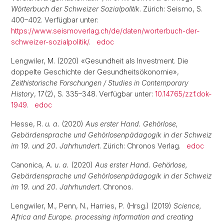
Wörterbuch der Schweizer Sozialpolitik
. Zürich: Seismo, S.
400–402. Verfügbar unter:
https://www.seismoverlag.ch/de/daten/worterbuch-der-
schweizer-sozialpolitik/
.
edoc
Lengwiler, M. (2020) «Gesundheit als Investment. Die
doppelte Geschichte der Gesundheitsökonomie»,
Zeithistorische Forschungen / Studies in Contemporary
History
, 17(2), S. 335–348. Verfügbar unter:
10.14765/zzf.dok-
1949
.
edoc
Hesse, R.
u. a.
(2020)
Aus erster Hand. Gehörlose,
Gebärdensprache und Gehörlosenpädagogik in der Schweiz
im 19. und 20. Jahrhundert
. Zürich: Chronos Verlag.
edoc
Canonica, A.
u. a.
(2020)
Aus erster Hand. Gehörlose,
Gebärdensprache und Gehörlosenpädagogik in der Schweiz
im 19. und 20. Jahrhundert
. Chronos.
Lengwiler, M., Penn, N., Harries, P. (Hrsg.) (2019)
Science,
Africa and Europe. processing information and creating