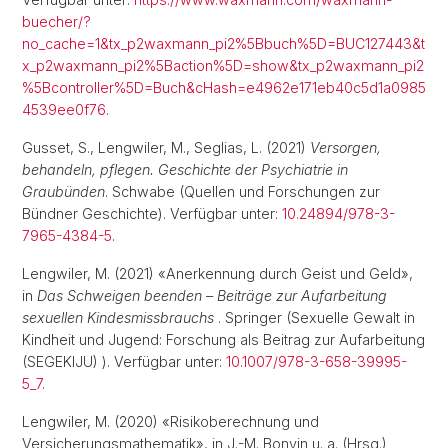
buecher/?
no_cache=1&tx_p2waxmann_pi2%5Bbuch%5D=BUC127443&t
x_p2waxmann_pi2%5Baction%5D=show&tx_p2waxmann_pi2
%5Bcontroller%5D=Buch&cHash=e4962e171eb40c5d1a0985
4539ee0f76
.
Gusset, S., Lengwiler, M., Seglias, L. (2021)
Versorgen,
behandeln, pflegen. Geschichte der Psychiatrie in
Graubünden
. Schwabe (Quellen und Forschungen zur
Bündner Geschichte). Verfügbar unter:
10.24894/978-3-
7965-4384-5
.
Lengwiler, M. (2021) «Anerkennung durch Geist und Geld»,
in
Das Schweigen beenden – Beiträge zur Aufarbeitung
sexuellen Kindesmissbrauchs
. Springer (Sexuelle Gewalt in
Kindheit und Jugend: Forschung als Beitrag zur Aufarbeitung
(SEGEKIJU) ). Verfügbar unter:
10.1007/978-3-658-39995-
5_7
.
Lengwiler, M. (2020) «Risikoberechnung und
Versicherungsmathematik», in J.-M. Bonvin u. a. (Hrsg.)