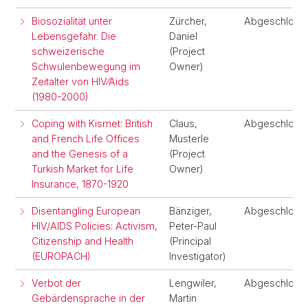
Biosozialität unter
Zürcher,
Abgeschloss
Lebensgefahr. Die
Daniel
schweizerische
(Project
Schwulenbewegung im
Owner)
Zeitalter von HIV⁄Aids
(1980-2000)
Coping with Kismet: British
Claus,
Abgeschloss
and French Life Offices
Musterle
and the Genesis of a
(Project
Turkish Market for Life
Owner)
Insurance, 1870-1920
Disentangling European
Bänziger,
Abgeschloss
HIV/AIDS Policies: Activism,
Peter-Paul
Citizenship and Health
(Principal
(EUROPACH)
Investigator)
Verbot der
Lengwiler,
Abgeschloss
Gebärdensprache in der
Martin