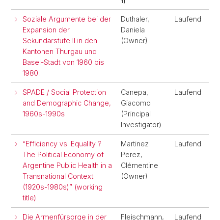
1)
Soziale Argumente bei der
Duthaler,
Laufend
Expansion der
Daniela
Sekundarstufe II in den
(Owner)
Kantonen Thurgau und
Basel-Stadt von 1960 bis
1980.
SPADE / Social Protection
Canepa,
Laufend
and Demographic Change,
Giacomo
1960s-1990s
(Principal
Investigator)
“Efficiency vs. Equality ?
Martinez
Laufend
The Political Economy of
Perez,
Argentine Public Health in a
Clémentine
Transnational Context
(Owner)
(1920s-1980s)” (working
title)
Die Armenfürsorge in der
Fleischmann,
Laufend