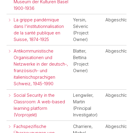
Museum der Kulturen Basel
1900-1936
La grippe pandémique
Yersin,
Abgeschloss
dans l'institutionnalisation
Séveric
de la santé publique en
(Project
Suisse, 1874-1925
Owner)
Antikommunistische
Blatter,
Abgeschloss
Organisationen und
Bettina
Netzwerke in der deutsch-,
(Project
französisch- und
Owner)
italienischsprachigen
Schweiz, 1945-1990
Social Security in the
Lengwiler,
Abgeschloss
Classroom: A web-based
Martin
learning platform
(Principal
(Vorprojekt)
Investigator)
Fachspezifische
Charriere,
Abgeschloss
Überzeugungen von
Michel