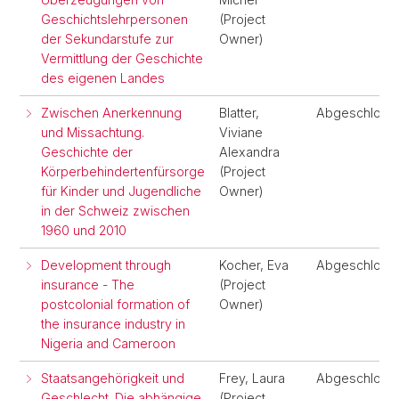
Geschichtslehrpersonen
(Project
der Sekundarstufe zur
Owner)
Vermittlung der Geschichte
des eigenen Landes
Zwischen Anerkennung
Blatter,
Abgeschloss
und Missachtung.
Viviane
Geschichte der
Alexandra
Körperbehindertenfürsorge
(Project
für Kinder und Jugendliche
Owner)
in der Schweiz zwischen
1960 und 2010
Development through
Kocher, Eva
Abgeschloss
insurance - The
(Project
postcolonial formation of
Owner)
the insurance industry in
Nigeria and Cameroon
Staatsangehörigkeit und
Frey, Laura
Abgeschloss
Geschlecht. Die abhängige
(Project