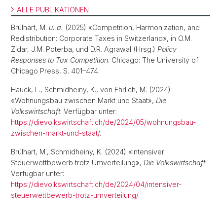
ALLE PUBLIKATIONEN
Brülhart, M.
u. a.
(2025) «Competition, Harmonization, and
Redistribution: Corporate Taxes in Switzerland», in O.M.
Zidar, J.M. Poterba, und D.R. Agrawal (Hrsg.)
Policy
Responses to Tax Competition
. Chicago: The University of
Chicago Press, S. 401–474.
Hauck, L., Schmidheiny, K., von Ehrlich, M. (2024)
«Wohnungsbau zwischen Markt und Staat»,
Die
Volkswirtschaft
. Verfügbar unter:
https://dievolkswirtschaft.ch/de/2024/05/wohnungsbau-
zwischen-markt-und-staat/
.
Brülhart, M., Schmidheiny, K. (2024) «Intensiver
Steuerwettbewerb trotz Umverteilung»,
Die Volkswirtschaft
.
Verfügbar unter:
https://dievolkswirtschaft.ch/de/2024/04/intensiver-
steuerwettbewerb-trotz-umverteilung/
.