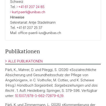
Schweiz
Tel.
+41 61 207 24 85
kurt.paerli@unibas.ch
Hinweise
Sekretariat: Antje Stadelmann
Tel. +41 61 207 25 37
Mail: office-paerli-ius@unibas.ch
Publikationen
ALLE PUBLIKATIONEN
Pärli, K., Mahrer, D. und Pileggi, S. (2026) «Sozialrechtliche
Absicherung und Gesundheitsschutz der Pflege von
Angehörigen», in C. Voithofer, M. Cottier, und K. Scheiwe
(Hrsg.)
Handbuch Sorgearbeit, Sorgebeziehungen und das
Recht
. 1. Aufl. Heidelberg: Springer, S. 379–396. Verfügbar
unter:
10.1007/978-3-662-72879-6_19
.
Pärli, K. und Zimmermann, L. (2025) «Kommentierung der