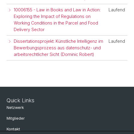
10006155 - Law in Books and Law in Action:
Laufend
Exploring the Impact of Regulations on
Working Conditions in the Parcel and Food
Delivery Sector
Dissertationsprojekt: Künstliche Intelligenz im
Laufend
Bewerbungsprozess aus datenschutz- und
arbeitsrechtlicher Sicht (Dominic Robert)
Quick Links
Netzwerk
Mitglieder
Kontakt