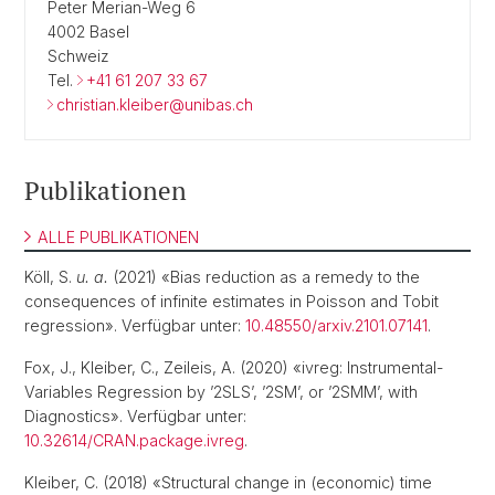
Peter Merian-Weg 6
4002 Basel
Schweiz
Tel.
+41 61 207 33 67
christian.kleiber@unibas.ch
Publikationen
ALLE PUBLIKATIONEN
Köll, S.
u. a.
(2021) «Bias reduction as a remedy to the
consequences of infinite estimates in Poisson and Tobit
regression». Verfügbar unter:
10.48550/arxiv.2101.07141
.
Fox, J., Kleiber, C., Zeileis, A. (2020) «ivreg: Instrumental-
Variables Regression by ’2SLS’, ’2SM’, or ’2SMM’, with
Diagnostics». Verfügbar unter:
10.32614/CRAN.package.ivreg
.
Kleiber, C. (2018) «Structural change in (economic) time