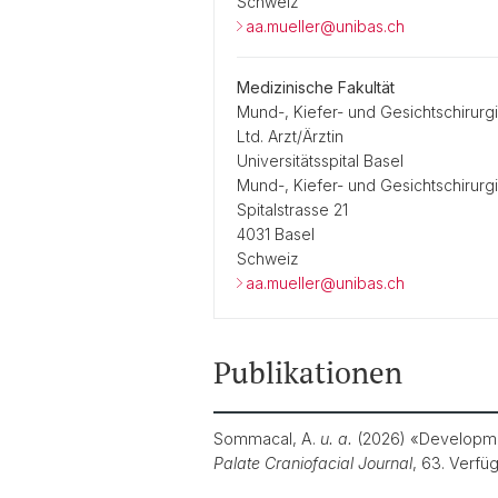
Schweiz
aa.mueller@unibas.ch
Medizinische Fakultät
Mund-, Kiefer- und Gesichtschirurg
Ltd. Arzt/Ärztin
Universitätsspital Basel
Mund-, Kiefer- und Gesichtschirurg
Spitalstrasse 21
4031 Basel
Schweiz
aa.mueller@unibas.ch
Publikationen
Sommacal, A.
u. a.
(2026) «Development
Palate Craniofacial Journal
, 63. Verfü