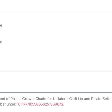
ie
ie
 of Palatal Growth Charts for Unilateral Cleft Lip and Palate Befo
gbar unter:
10.1177/10556656251369672
.