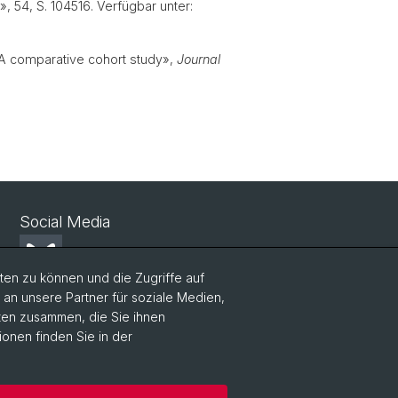
s», 54, S. 104516. Verfügbar unter:
s: A comparative cohort study»,
Journal
.
Social Media
Bluesky
en zu können und die Zugriffe auf
n unsere Partner für soziale Medien,
Linkedin
aten zusammen, die Sie ihnen
ionen finden Sie in der
Instagram