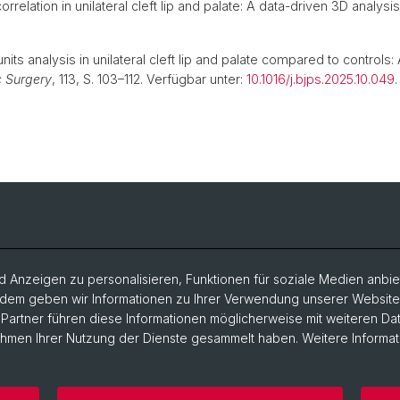
rrelation in unilateral cleft lip and palate: A data-driven 3D analysi
nits analysis in unilateral cleft lip and palate compared to control
c Surgery
, 113, S. 103–112. Verfügbar unter:
10.1016/j.bjps.2025.10.049
 Anzeigen zu personalisieren, Funktionen für soziale Medien anbiet
dem geben wir Informationen zu Ihrer Verwendung unserer Website a
artner führen diese Informationen möglicherweise mit weiteren D
Rahmen Ihrer Nutzung der Dienste gesammelt haben. Weitere Informat