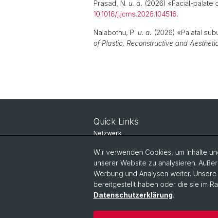
Prasad, N.
u. a.
(2026) «Facial-palate co
10.1016/j.jcms.2026.104516
.
Nalabothu, P.
u. a.
(2026) «Palatal subu
of Plastic, Reconstructive and Aestheti
Quick Links
Netzwerk
Mitglieder
Wir verwenden Cookies, um Inhalte und
unserer Website zu analysieren. Außer
Kontakt
Werbung und Analysen weiter. Unsere P
bereitgestellt haben oder die sie im 
Datenschutzerklärung
.