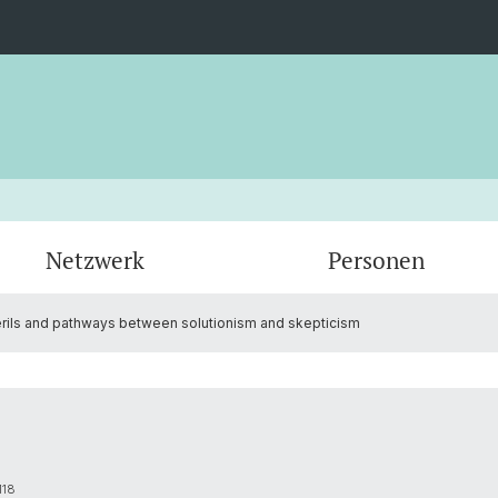
Netzwerk
Personen
 perils and pathways between solutionism and skepticism
Administration
118