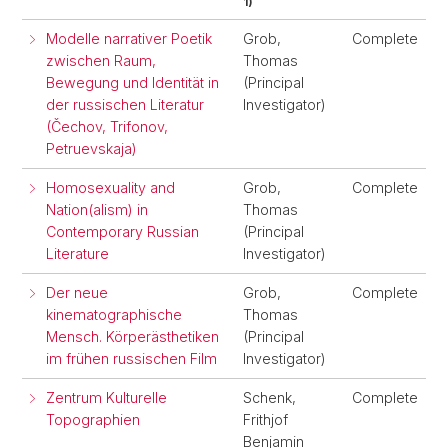
1)
Modelle narrativer Poetik
Grob,
Complete
zwischen Raum,
Thomas
Bewegung und Identität in
(Principal
der russischen Literatur
Investigator)
(Čechov, Trifonov,
Petruevskaja)
Homosexuality and
Grob,
Complete
Nation(alism) in
Thomas
Contemporary Russian
(Principal
Literature
Investigator)
Der neue
Grob,
Complete
kinematographische
Thomas
Mensch. Körperästhetiken
(Principal
im frühen russischen Film
Investigator)
Zentrum Kulturelle
Schenk,
Complete
Topographien
Frithjof
Benjamin